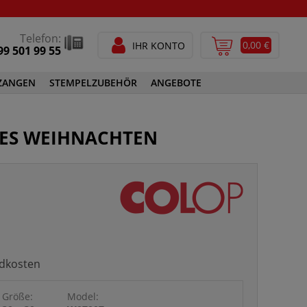
Telefon:
0,00 €
IHR KONTO
99 501 99 55
ZANGEN
STEMPELZUBEHÖR
ANGEBOTE
STEMPELFARBEN
ES WEIHNACHTEN
SPEZIALSTEMPELFARBEN
GEN
STEMPELZUBEHÖR
ndkosten
Größe:
Model: