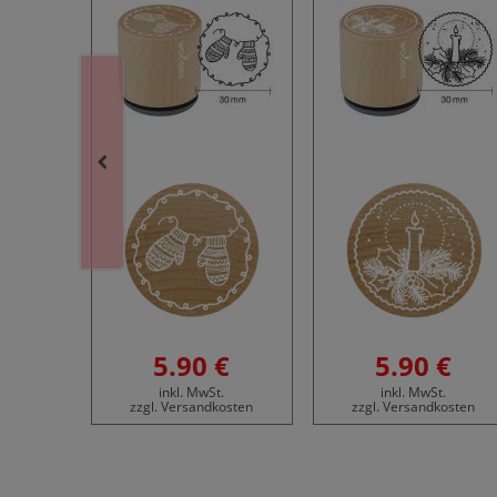
€
5.90 €
5.90 €
.
inkl. MwSt.
inkl. MwSt.
osten
zzgl. Versandkosten
zzgl. Versandkosten