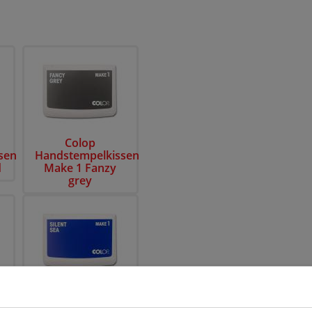
Colop
sen
Handstempelkissen
d
Make 1 Fanzy
grey
Colop
sen
Handstempelkissen