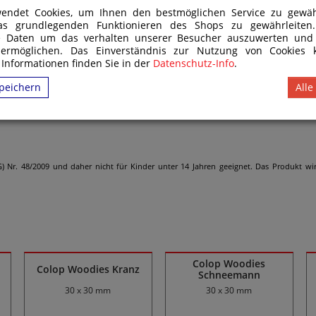
e
Make 1 Silent
endet Cookies, um Ihnen den bestmöglichen Service zu gewähr
sea
as grundlegenden Funktionieren des Shops zu gewährleite
e Daten um das verhalten unserer Besucher auszuwerten und
 ermöglichen. Das Einverständnis zur Nutzung von Cookies k
 Informationen finden Sie in der
Datenschutz-Info
.
peichern
Alle
ng-Straße 5,4600 Wels, Austria
) Nr. 48/2009 und daher nicht für Kinder unter 14 Jahren geeignet. Das Produkt
Colop Woodies
Colop Woodies Kranz
Schneemann
30 x 30 mm
30 x 30 mm