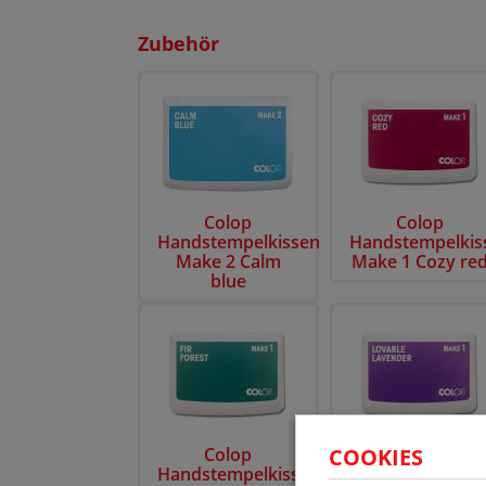
Zubehör
Colop
Colop
Handstempelkissen
Handstempelkis
Make 2 Calm
Make 1 Cozy re
blue
Colop
COOKIES
Colop
Handstempelkissen
Handstempelkis