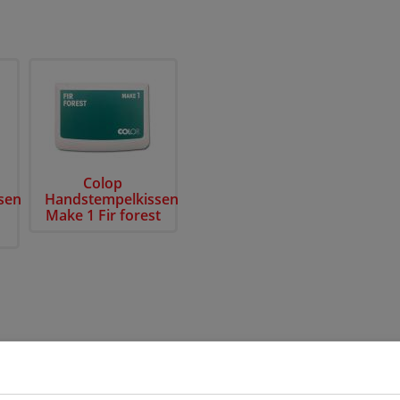
Colop
sen
Handstempelkissen
Make 1 Fir forest