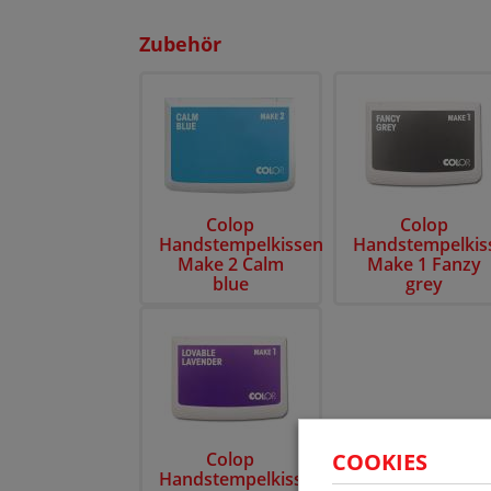
Zubehör
Colop
Colop
Handstempelkissen
Handstempelkis
Make 2 Calm
Make 1 Fanzy
blue
grey
Colop
COOKIES
Handstempelkissen