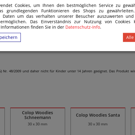
endet Cookies, um Ihnen den bestmöglichen Service zu gewähr
as grundlegenden Funktionieren des Shops zu gewährleite
e Daten um das verhalten unserer Besucher auszuwerten und
 ermöglichen. Das Einverständnis zur Nutzung von Cookies k
 Informationen finden Sie in der
Datenschutz-Info
.
peichern
Alle
ng-Straße 5,4600 Wels, Austria
) Nr. 48/2009 und daher nicht für Kinder unter 14 Jahren geeignet. Das Produkt
Colop Woodies
Colop Woodies Santa
Schneemann
30 x 30 mm
30 x 30 mm