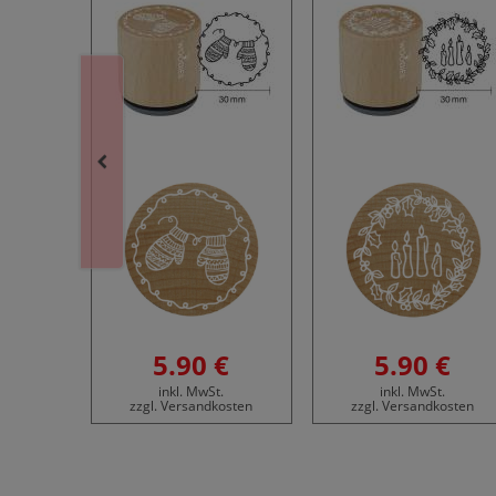
€
5.90 €
5.90 €
.
inkl. MwSt.
inkl. MwSt.
osten
zzgl. Versandkosten
zzgl. Versandkosten