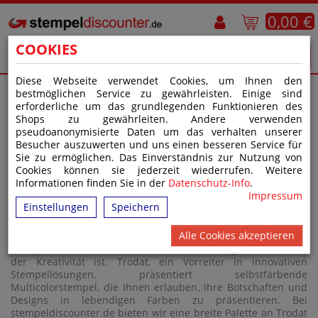
0,00 €
COOKIES
Diese Webseite verwendet Cookies, um Ihnen den
bestmöglichen Service zu gewährleisten. Einige sind
erforderliche um das grundlegenden Funktionieren des
STARTSEITE
>
STEMPEL
>
MULTICOLORSTEMPEL
Shops zu gewährleiten. Andere verwenden
pseudoanonymisierte Daten um das verhalten unserer
Besucher auszuwerten und uns einen besseren Service für
MULTICOLORSTEMPEL
Sie zu ermöglichen. Das Einverständnis zur Nutzung von
Cookies können sie jederzeit wiederrufen. Weitere
TRODAT MULTICOLORSTEMPEL:
Informationen finden Sie in der
Datenschutz-Info
.
KREATIVE STEMPELLÖSUNGEN IN
Impressum
Einstellungen
Speichern
LEBENDIGEN FARBEN
Alle Cookies akzeptieren
Willkommen in der Welt der Trodat Multicolorstempel, wo
Stempeln nicht nur ein Akt der Kennzeichnung, sondern auch
der Kreativität ist. Trodat, ein Vorreiter in innovativen
Stempellösungen, präsentiert selbstfärbende
Multicolorstempel, die Ihnen erlauben, Ihre Botschaften und
Designs in lebendigen Farben zu präsentieren. Bei
stempeldiscounter.de bieten wir eine breite Palette an Trodat