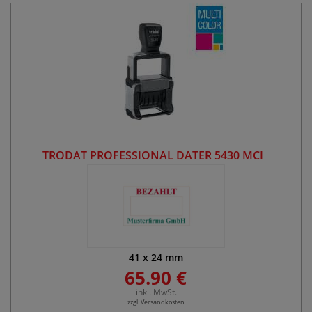
TRODAT PROFESSIONAL DATER 5430 MCI
41
x
24
mm
65.90 €
inkl. MwSt.
zzgl. Versandkosten