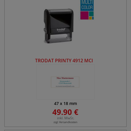
TRODAT PRINTY 4912 MCI
47
x
18
mm
49.90 €
inkl. MwSt.
zzgl. Versandkosten