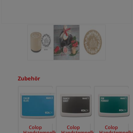
Zubehör
Colop
Colop
Colop
Handstempelkissen
Handstempelkissen
Handstempelk