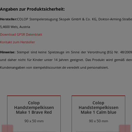
Angaben zur Produktsicherheit:
Hersteller:
COLOP Stempelerzeugung Skopek GmbH & Co. KG, Doktor-Arming-Straße
5,4600 Wels, Austria
Download GPSR Datenblatt
Kontakt zum Hersteller
Hinweise:
Stempel sind keine Spielzeuge im Sinne der Verordnung (EG) Nr. 48/2009
und daher nicht für Kinder unter 14 Jahren geeignet. Das Produkt wird gemäß den
Kundenangaben von stempeldiscounter.de veredelt und personalisiert.
Ähnliche Produkte
Colop
Colop
Handstempelkissen
Handstempelkissen
Make 1 Brave Red
Make 1 Calm blue
90 x 50 mm
90 x 50 mm