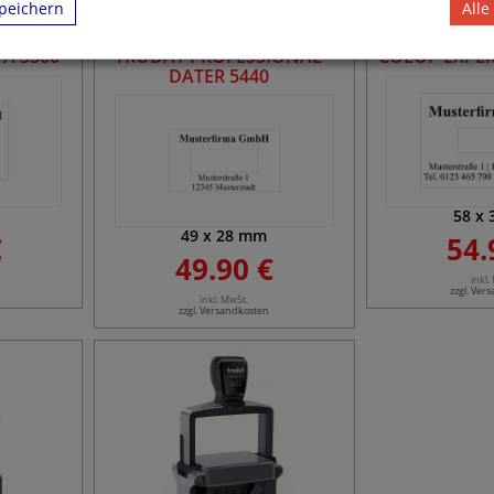
peichern
Alle
A 3360
TRODAT PROFESSIONAL
COLOP EXPER
DATER 5440
58
x
49
x
28
mm
€
54.
49.90 €
inkl.
zzgl. Ver
inkl. MwSt.
zzgl. Versandkosten