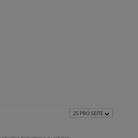
25 PRO SEITE
viduellen Bedürfnisse zu erfüllen: