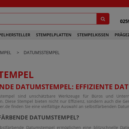
025
PELHERSTELLER
STEMPELPLATTEN
STEMPELKISSEN
PRÄGE
ODAT
TRODAT PRÄGEZANGEN
EMPEL
>
DATUMSSTEMPEL
CKIG
STEMPELKISSEN FÜR HANDSTEMPEL
STEMPELPLATTEN FÜR SELBSTFÄRBESTEMPEL
LOP
EINSÄTZE FÜR PRÄGEZANGEN
COLOP HANDSTEMPELKISSEN
STEMPELPLATTEN FÜR HOLZSTEMPEL
RINT LINE
DELRINPLATTEN FÜR PRÄGEZAN
STEMPELPLATTEN NACH MASS
TEMPEL
COLORIS HANDSTEMPELKISSEN
LORIS
TRODAT HANDSTEMPELKISSEN
INER
NDE DATUMSTEMPEL: EFFIZIENTE DAT
PREMIUM STEMPELKISSEN
EMPELDISCOUNTER
ERSATZKISSEN TRODAT PRINTY PREMIUM
mstempel sind unschätzbare Werkzeuge für Büros und Unte
en. Diese Stempel bieten nicht nur Effizienz, sondern auch die Gen
ERSATZKISSEN TRODAT PROFESSIONAL PREMIUM
ter.de finden Sie eine vielfältige Auswahl an selbstfärbenden Datu
ERSATZKISSEN TRODAT MOBLE PRINTY PREMIUM
FÄRBENDE DATUMSTEMPEL?
MULTICOLOR STEMPELKISSEN
bstfärbende Datumstempel ermöglichen eine blitzschnelle Dat