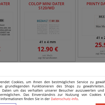
DATER
COLOP MINI DATER
PRINTY D
S120/WD
41
x
41
x
4
mm
25.
€
12.90 €
inkl.
zzgl. Ver
inkl. MwSt.
zzgl. Versandkosten
endet Cookies, um Ihnen den bestmöglichen Service zu gewähr
as grundlegenden Funktionieren des Shops zu gewährleite
e Daten um das verhalten unserer Besucher auszuwerten und
 ermöglichen. Das Einverständnis zur Nutzung von Cookies k
 Informationen finden Sie in der
Datenschutz-Info
.