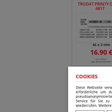
TRODAT PRINTY 
4817
46
x
3
mm
16.90 
inkl. MwSt.
zzgl. Versandkosten
COOKIES
Diese Webseite verw
erforderliche um d
pseudoanonymisiert
Service für Sie zu
wiederrufen. Weitere