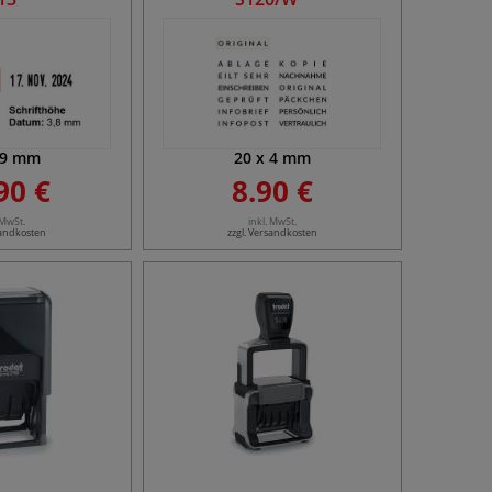
9
mm
20
x
4
mm
90 €
8.90 €
 MwSt.
inkl. MwSt.
sandkosten
zzgl. Versandkosten