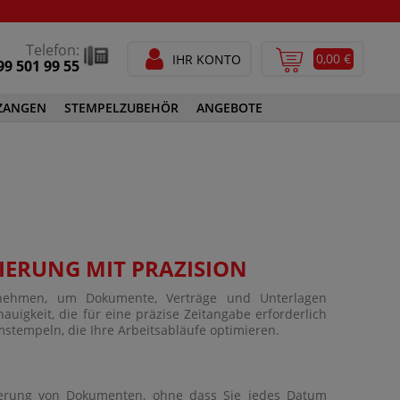
Telefon:
0,00 €
IHR KONTO
99 501 99 55
ZANGEN
STEMPELZUBEHÖR
ANGEBOTE
STEMPELFARBEN
SPEZIALSTEMPELFARBEN
GEN
STEMPELZUBEHÖR
IERUNG MIT PRÄZISION
rnehmen, um Dokumente, Verträge und Unterlagen
auigkeit, die für eine präzise Zeitangabe erforderlich
mstempeln, die Ihre Arbeitsabläufe optimieren.
ierung von Dokumenten, ohne dass Sie jedes Datum