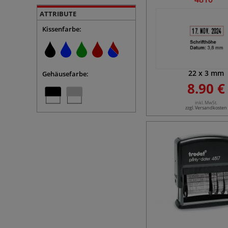
ATTRIBUTE
Kissenfarbe:
22
x
3
mm
Gehäusefarbe:
8.90 €
inkl. MwSt.
zzgl. Versandkosten