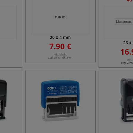
20
x
4
mm
26
x
7.90 €
16.
inkl. MwSt.
zzgl. Versandkosten
inkl.
zzgl. Ver