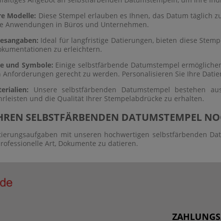
re Modelle:
Diese Stempel erlauben es Ihnen, das Datum täglich z
iche Anwendungen in Büros und Unternehmen.
resangaben:
Ideal für langfristige Datierungen, bieten diese Stemp
okumentationen zu erleichtern.
te und Symbole:
Einige selbstfärbende Datumstempel ermögliche
n Anforderungen gerecht zu werden. Personalisieren Sie Ihre Dati
rialien:
Unsere selbstfärbenden Datumstempel bestehen aus 
leisten und die Qualität Ihrer Stempelabdrücke zu erhalten.
 IHREN SELBSTFÄRBENDEN DATUMSTEMPEL NO
tierungsaufgaben mit unseren hochwertigen selbstfärbenden Datu
professionelle Art, Dokumente zu datieren.
ZAHLUNGS