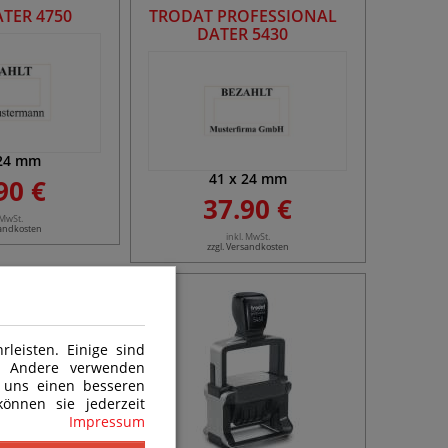
ATER 4750
TRODAT PROFESSIONAL
DATER 5430
24
mm
41
x
24
mm
90 €
37.90 €
 MwSt.
sandkosten
inkl. MwSt.
zzgl. Versandkosten
leisten. Einige sind
n. Andere verwenden
 uns einen besseren
önnen sie jederzeit
Impressum