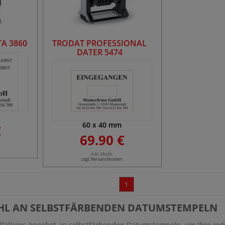
A 3860
TRODAT PROFESSIONAL
DATER 5474
60
x
40
mm
€
69.90 €
inkl. MwSt.
zzgl. Versandkosten
1
HL AN SELBSTFÄRBENDEN DATUMSTEMPELN
lfältiges Angebot an selbstfärbenden Datumstempeln, um Ihre indi