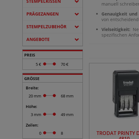
STEMPELKISSEN
manuell schreiben
Genauigkeit und E
PRÄGEZANGEN
von entscheidend
STEMPELZUBEHÖR
Vielseitigkeit:
Neb
spezifischen Anfo
ANGEBOTE
PREIS
5 €
70 €
GRÖSSE
Breite:
20 mm
68 mm
Höhe:
3 mm
49 mm
Zeilen:
TRODAT PRINTY 
0
8
4810