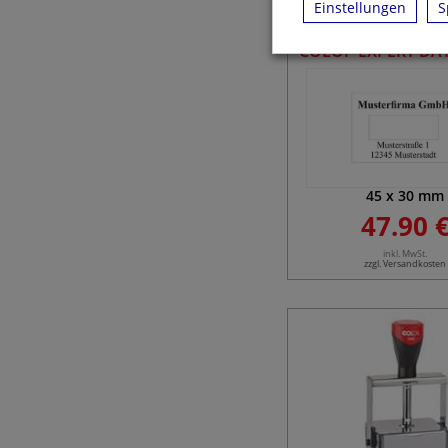
Einstellungen
S
COLOP EXPERT DAT
45
x
30
mm
47.90 
inkl. MwSt.
zzgl. Versandkosten