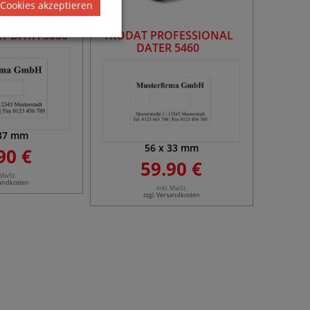
 Cookies akzeptieren
T DATA 3660
TRODAT PROFESSIONAL
DATER 5460
37
mm
56
x
33
mm
90 €
59.90 €
 MwSt.
sandkosten
inkl. MwSt.
zzgl. Versandkosten