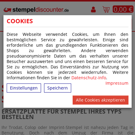
0,00 €
COOKIES
Diese Webseite verwendet Cookies, um Ihnen den
bestmöglichen Service zu gewährleisten. Einige sind
erforderliche um das grundlegenden Funktionieren des
STARTSEITE
>
STEMPELPLATTEN
Shops zu gewährleiten. Andere verwenden
pseudoanonymisierte Daten um das verhalten unserer
Besucher auszuwerten und uns einen besseren Service für
Sie zu ermöglichen. Das Einverständnis zur Nutzung von
>
STEMPELPLATTEN FÜR SELBSTFÄRBESTEMPEL
Cookies können sie jederzeit wiederrufen. Weitere
Informationen finden Sie in der
Datenschutz-Info
.
Impressum
STEMPELPLATTEN FÜR
Einstellungen
Speichern
SELBSTFÄRBESTEMPEL
Alle Cookies akzeptieren
ERSATZPLATTE FÜR STEMPEL IHRES TYPS
BESTELLEN
Ihr Trodat, Colop oder Imprint-Stempel ist nahezu jeden Tag in
Benutzung. Doch nach dem Umzug der Firma ist die