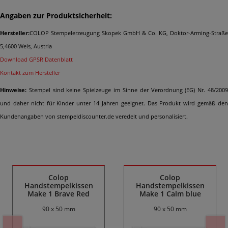
Angaben zur Produktsicherheit:
Hersteller:
COLOP Stempelerzeugung Skopek GmbH & Co. KG, Doktor-Arming-Straße
5,4600 Wels, Austria
Download GPSR Datenblatt
Kontakt zum Hersteller
Hinweise:
Stempel sind keine Spielzeuge im Sinne der Verordnung (EG) Nr. 48/2009
und daher nicht für Kinder unter 14 Jahren geeignet. Das Produkt wird gemäß den
Kundenangaben von stempeldiscounter.de veredelt und personalisiert.
Ähnliche Produkte
Colop
Colop
Handstempelkissen
Handstempelkissen
Make 1 Brave Red
Make 1 Calm blue
90 x 50 mm
90 x 50 mm