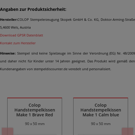
Angaben zur Produktsicherheit:
Hersteller:
COLOP Stempelerzeugung Skopek GmbH & Co. KG, Doktor-Arming-Straße
5,4600 Wels, Austria
Download GPSR Datenblatt
Kontakt zum Hersteller
Hinweise:
Stempel sind keine Spielzeuge im Sinne der Verordnung (EG) Nr. 48/2009
und daher nicht für Kinder unter 14 Jahren geeignet. Das Produkt wird gemäß den
Kundenangaben von stempeldiscounter.de veredelt und personalisiert.
Ähnliche Produkte
Colop
Colop
Handstempelkissen
Handstempelkissen
Make 1 Brave Red
Make 1 Calm blue
90 x 50 mm
90 x 50 mm