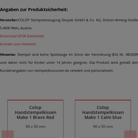
Angaben zur Produktsicherheit:
Hersteller:
COLOP Stempelerzeugung Skopek GmbH & Co. KG, Doktor-Arming-Straße
5,4600 Wels, Austria
Download GPSR Datenblatt
Kontakt zum Hersteller
Hinweise:
Stempel sind keine Spielzeuge im Sinne der Verordnung (EG) Nr. 48/2009
und daher nicht für Kinder unter 14 Jahren geeignet. Das Produkt wird gemäß den
Kundenangaben von stempeldiscounter.de veredelt und personalisiert.
Ähnliche Produkte
Colop
Colop
Handstempelkissen
Handstempelkissen
Make 1 Brave Red
Make 1 Calm blue
90 x 50 mm
90 x 50 mm