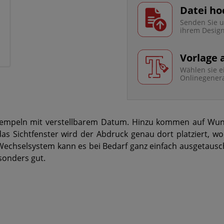
Datei ho
Senden Sie u
ihrem Desig
Vorlage
Wählen sie e
Onlinegener
estempeln mit verstellbarem Datum. Hinzu kommen auf Wun
s Sichtfenster wird der Abdruck genau dort platziert, wo e
s Wechselsystem kann es bei Bedarf ganz einfach ausgetau
sonders gut.