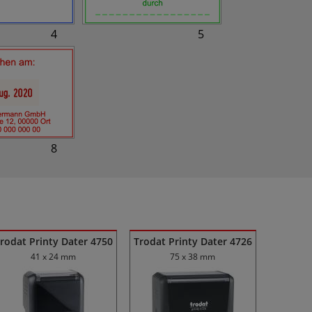
4
5
8
rodat Printy Dater 4750
Trodat Printy Dater 4726
41 x 24 mm
75 x 38 mm