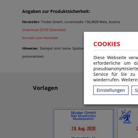
Angaben zur Produktsicherheit:
Hersteller:
Trodat GmbH, Linzerstraße 156,4600 Wels, Austria
Download GPSR Datenblatt
Kontakt zum Hersteller
COOKIES
Hinweise:
Stempel sind keine Spielzeuge im Sinne der Verordnung (EG
personalisiert.
Diese Webseite verw
erforderliche um d
pseudoanonymisiert
Service für Sie zu
wiederrufen. Weitere
Vorlagen
Einstellungen
S