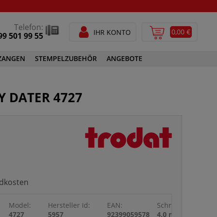
Telefon:
0,00 €
IHR KONTO
99 501 99 55
ZANGEN
STEMPELZUBEHÖR
ANGEBOTE
STEMPELFARBEN
Y DATER 4727
SPEZIALSTEMPELFARBEN
GEN
STEMPELZUBEHÖR
ndkosten
Model:
Hersteller Id:
EAN:
Schrifthöhe Datum
4727
5957
92399059578
4,0 mm