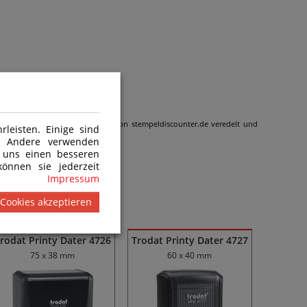
 wird gemäß den Kundenangaben von stempeldiscounter.de veredelt und
leisten. Einige sind
n. Andere verwenden
 uns einen besseren
önnen sie jederzeit
Impressum
 Cookies akzeptieren
rodat Printy Dater 4726
Trodat Printy Dater 4727
75 x 38 mm
60 x 40 mm