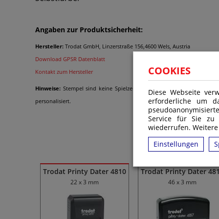
Angaben zur Produktsicherheit:
Hersteller:
Trodat GmbH, Linzerstraße 156,4600 Wels, Austria
Download GPSR Datenblatt
COOKIES
Kontakt zum Hersteller
Hinweise:
Stempel sind keine Spielzeuge im Sinne der Verordnung (EG
Diese Webseite verw
erforderliche um d
personalisiert.
pseudoanonymisiert
Service für Sie zu
wiederrufen. Weitere
Einstellungen
S
Ähnliche Produkte
Trodat Printy Dater 4810
Trodat Printy Dater 48
22 x 3 mm
46 x 3 mm