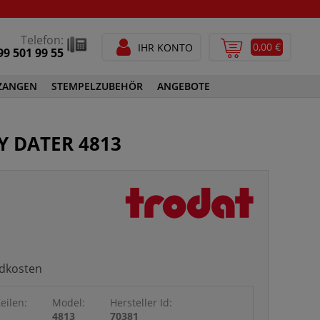
Telefon:
0,00 €
IHR KONTO
99 501 99 55
ZANGEN
STEMPELZUBEHÖR
ANGEBOTE
STEMPELFARBEN
Y DATER 4813
SPEZIALSTEMPELFARBEN
GEN
STEMPELZUBEHÖR
ndkosten
eilen:
Model:
Hersteller Id:
1
4813
70381