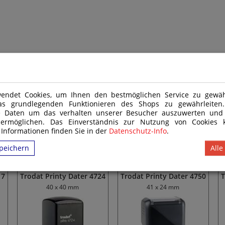
) Nr. 48/2009 und daher nicht für Kinder unter 14 Jahren geeignet. Das Produkt
endet Cookies, um Ihnen den bestmöglichen Service zu gewähr
as grundlegenden Funktionieren des Shops zu gewährleite
e Daten um das verhalten unserer Besucher auszuwerten und
 ermöglichen. Das Einverständnis zur Nutzung von Cookies k
 Informationen finden Sie in der
Datenschutz-Info
.
peichern
Alle
17
Trodat Printy Dater 4724
Trodat Printy Dater 4750
T
40 x 40 mm
41 x 24 mm