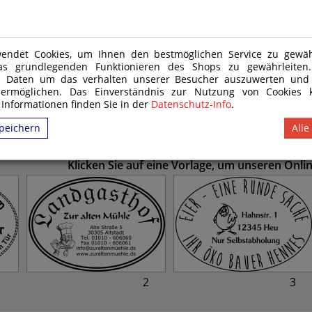
g, Deutschland
endet Cookies, um Ihnen den bestmöglichen Service zu gewähr
) Nr. 48/2009 und daher nicht für Kinder unter 14 Jahren geeignet. Das Produkt
as grundlegenden Funktionieren des Shops zu gewährleite
e Daten um das verhalten unserer Besucher auszuwerten und
 ermöglichen. Das Einverständnis zur Nutzung von Cookies k
 Informationen finden Sie in der
Datenschutz-Info
.
peichern
Alle
Klicken Sie auf eine Vorlage, um unseren Onl
1
2
3