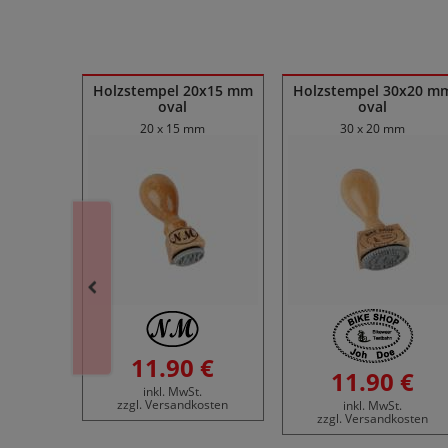
Ähnliche Produkte
10x80 mm
Holzstempel 20x15 mm
Holzstempel 30x20 m
oval
oval
mm
20 x 15 mm
30 x 20 mm
11.90 €
11.90 €
inkl. MwSt.
zzgl. Versandkosten
inkl. MwSt.
zzgl. Versandkosten