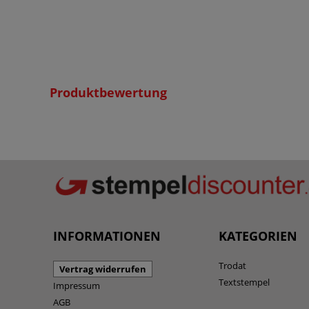
 €
.
osten
Produktbewertung
INFORMATIONEN
KATEGORIEN
Trodat
Vertrag widerrufen
Textstempel
Impressum
AGB