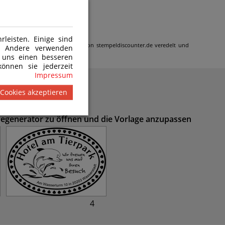
leisten. Einige sind
 wird gemäß den Kundenangaben von stempeldiscounter.de veredelt und
n. Andere verwenden
 uns einen besseren
önnen sie jederzeit
Impressum
 Cookies akzeptieren
inegenerator zu öffnen und die Vorlage anzupassen
4