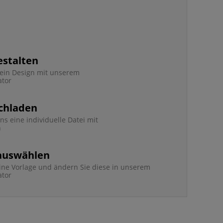
estalten
e ein Design mit unserem
ator
chladen
ns eine individuelle Datei mit
n
 auswählen
ine Vorlage und ändern Sie diese in unserem
ator