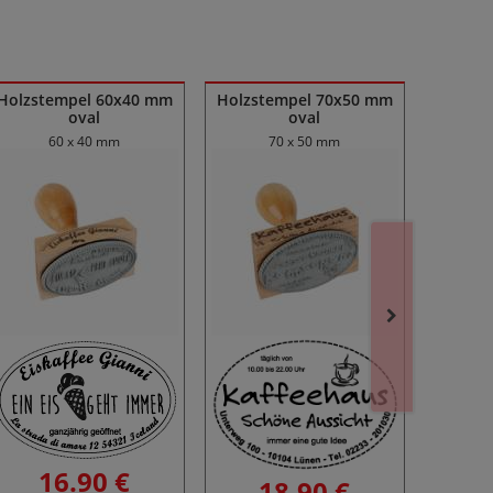
Holzstempel 60x40 mm
Holzstempel 70x50 mm
Holzst
oval
oval
60 x 40 mm
70 x 50 mm
2
16.90 €
18.90 €