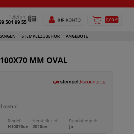
Telefon:
0,00 €
IHR KONTO
99 501 99 55
ZANGEN
STEMPELZUBEHÖR
ANGEBOTE
STEMPELFARBEN
100X70 MM OVAL
SPEZIALSTEMPELFARBEN
GEN
STEMPELZUBEHÖR
ndkosten
Model:
Hersteller Id:
Rundstempel:
Runde Zeile:
H10070ov
2010ov
Ja
2