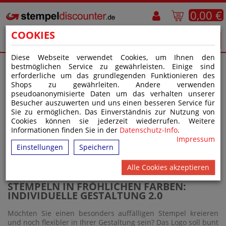
0,00 €
COOKIES
Diese Webseite verwendet Cookies, um Ihnen den
bestmöglichen Service zu gewährleisten. Einige sind
erforderliche um das grundlegenden Funktionieren des
STARTSEITE
>
STEMPELHERSTELLER
>
TRODAT
Shops zu gewährleiten. Andere verwenden
pseudoanonymisierte Daten um das verhalten unserer
Besucher auszuwerten und uns einen besseren Service für
Sie zu ermöglichen. Das Einverständnis zur Nutzung von
>
TRODAT PROFESSIONAL MULTICOLORSTEMPEL
Cookies können sie jederzeit wiederrufen. Weitere
Informationen finden Sie in der
Datenschutz-Info
.
Impressum
TRODAT PROFESSIONAL
Einstellungen
Speichern
MULTICOLORSTEMPEL
Alle Cookies akzeptieren
STEMPELN IN FRÖHLICHEN FARBEN:
INDIVIDUELLE GESTALTUNG 2.0
Möchten Sie einen besonders auffälligen Stempel kreieren
und noch flexibler in Ihrer Gestaltung sein? Das Logo soll bunt