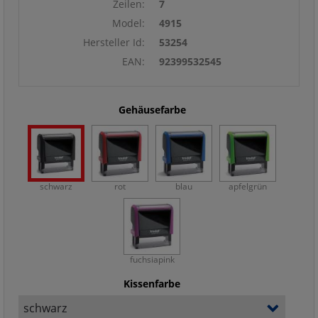
Zeilen:
7
Model:
4915
Hersteller Id:
53254
EAN:
92399532545
Gehäusefarbe
schwarz
rot
blau
apfelgrün
fuchsiapink
Kissenfarbe