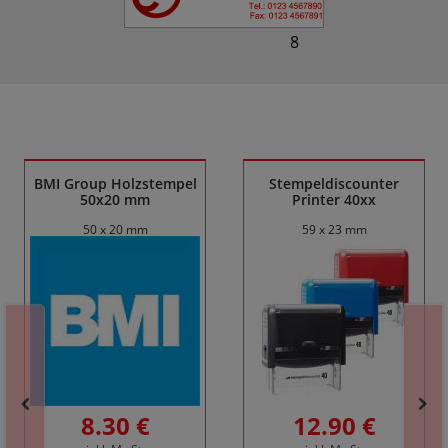
8
Ähnliche Produkte
BMI Group Holzstempel
Stempeldiscounter
50x20 mm
Printer 40xx
50 x 20 mm
59 x 23 mm
8.30 €
12.90 €