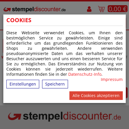
0,00 €
COOKIES
Diese Webseite verwendet Cookies, um Ihnen den
bestmöglichen Service zu gewährleisten. Einige sind
1
2
3
4
erforderliche um das grundlegenden Funktionieren des
Shops zu gewährleiten. Andere verwenden
pseudoanonymisierte Daten um das verhalten unserer
WARENKORB
VERSAND
ZAHLUNG
ÜBERSICHT
Besucher auszuwerten und uns einen besseren Service für
Sie zu ermöglichen. Das Einverständnis zur Nutzung von
Cookies können sie jederzeit wiederrufen. Weitere
Informationen finden Sie in der
Datenschutz-Info
.
Ihr Warenkorb ist leer!
Impressum
Einstellungen
Speichern
EINKAUF FORTSETZEN
Alle Cookies akzeptieren