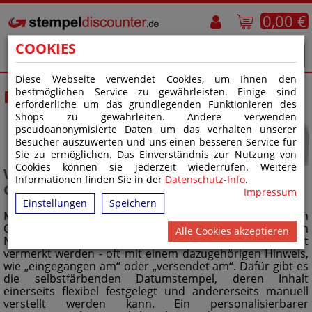
0,00 €
COOKIES
Diese Webseite verwendet Cookies, um Ihnen den
DATUMSTEMPEL
bestmöglichen Service zu gewährleisten. Einige sind
erforderliche um das grundlegenden Funktionieren des
Shops zu gewährleiten. Andere verwenden
pseudoanonymisierte Daten um das verhalten unserer
Besucher auszuwerten und uns einen besseren Service für
Sie zu ermöglichen. Das Einverständnis zur Nutzung von
Cookies können sie jederzeit wiederrufen. Weitere
WARUM EIN DATUMSTEMPEL IM
Informationen finden Sie in der
Datenschutz-Info
.
GESCHÄFTSALLTAG WICHTIG IST
Impressum
Einstellungen
Speichern
Manchmal wird das Datum einer Rechnung bereits am
Computer hinzugefügt. Doch in einigen Fällen muss es im
Alle Cookies akzeptieren
Nachhinein auf einer Akte oder einem Dokument
vermerkt werden - oft mit einem dazugehörigen Hinweis,
wie „eingegangen am“ oder „versendet am“. Dafür gibt es
die selbstfärbenden Datumstempel, deren Inhalt
einerseits flexibel festgelegt und andererseits manuell
verstellt werden kann. Ein personalisierbarer