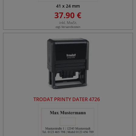
41
x
24
mm
37.90 €
inkl. MwSt.
zzgl. Versandkosten
TRODAT PRINTY DATER 4726