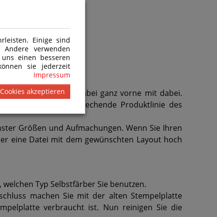
leisten. Einige sind
n. Andere verwenden
 uns einen besseren
önnen sie jederzeit
Impressum
 Cookies akzeptieren
op und Imprint sind dabei ganz vorne mit dabei.
ßerdem auf die entsprechende Produktlinie des
denster Größen und Aufmachungen. Wenn Sie Ihren
eder eine Datei mit dem gewünschten Layout hoch
 welchen Typ Selbstfärber Sie benutzen.
schluss machen Sie mit der alten Stempelplatte
mpelplatte verbraucht ist. Nun reinigen Sie die