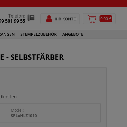
Telefon:
0,00 €
IHR KONTO
99 501 99 55
ZANGEN
STEMPELZUBEHÖR
ANGEBOTE
STEMPELFARBEN
E - SELBSTFÄRBER
SPEZIALSTEMPELFARBEN
GEN
STEMPELZUBEHÖR
ndkosten
Model:
SPLxHLZ1010