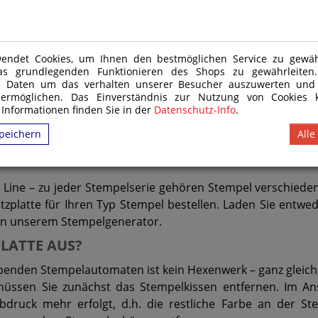
e  uvm.
endet Cookies, um Ihnen den bestmöglichen Service zu gewähr
as grundlegenden Funktionieren des Shops zu gewährleite
e Daten um das verhalten unserer Besucher auszuwerten und
 ermöglichen. Das Einverständnis zur Nutzung von Cookies k
ATZPLATTE VON MEINEM TYP STEMPEL?
 Informationen finden Sie in der
Datenschutz-Info
.
peichern
Alle
wahl der beliebtesten Hersteller und Marken. Trodat, Col
 einen Selbstfärber in den Händen halten, gehen Sie au
nt Line – zu jeder Stempelserie gehören Stempel verschie
tzplatte für Ihren Typ Stempel bestellen. Laden Sie entw
 in unserem Stempelgenerator.
PLATTE AUS?
benden Stempelautomaten ist kein Hexenwerk – ganz gleich,
müssen Sie zunächst das Stempelkissen entfernen. Im An
druck mehr erfolgt, d.h. die restliche Farbe an der Ste