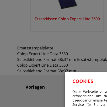
Ersatzkissen Colop Expert Line 3600
Ersatzstempelplatte
Colop Expert Line Data 3660
Selbstklebend Format 58x37 mm Ersatzstempelpl
Colop Expert Line Data 3660
Selbstklebend Format 58x37 mm
COOKIES
Vorlagen
Diese Webseite verw
erforderliche um d
pseudoanonymisiert
Service für Sie zu