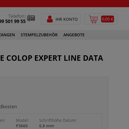
Telefon:
0,00 €
IHR KONTO
99 501 99 55
ZANGEN
STEMPELZUBEHÖR
ANGEBOTE
STEMPELFARBEN
E COLOP EXPERT LINE DATA
SPEZIALSTEMPELFARBEN
GEN
STEMPELZUBEHÖR
ndkosten
len:
Model:
Schrifthöhe Datum:
P3660
6,8 mm