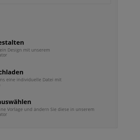
estalten
e ein Design mit unserem
ator
chladen
ns eine individuelle Datei mit
n
 auswählen
ine Vorlage und ändern Sie diese in unserem
ator