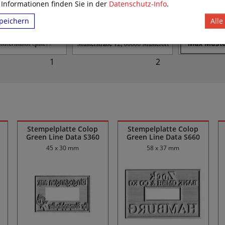
 Informationen finden Sie in der
Datenschutz-Info
.
peichern
Alle
1
2
Stempelplatte Colop
Stempelplatte Colop
Green Line Data S360
Green Line Data S660
45 x 30 mm
58 x 37 mm