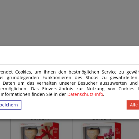
) Nr. 48/2009 und daher nicht für Kinder unter 14 Jahren geeignet. Das Produkt
endet Cookies, um Ihnen den bestmöglichen Service zu gewähr
as grundlegenden Funktionieren des Shops zu gewährleite
e Daten um das verhalten unserer Besucher auszuwerten und
 ermöglichen. Das Einverständnis zur Nutzung von Cookies k
 Informationen finden Sie in der
Datenschutz-Info
.
Trodat Vintage
Trodat Vintage
peichern
Alle
Stempelset Besondere
Stempelset
Anlässe
Glückwünsche
43 x 15 mm
43 x 15 mm