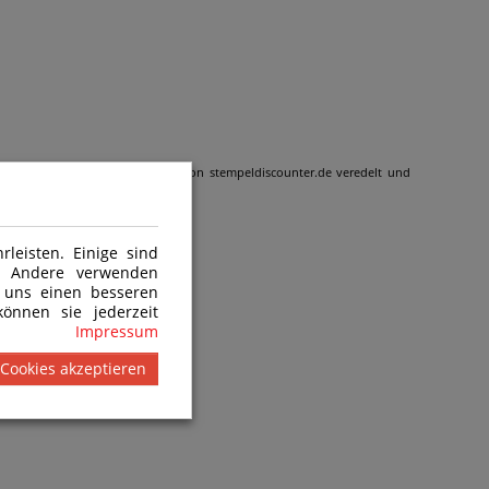
 wird gemäß den Kundenangaben von stempeldiscounter.de veredelt und
leisten. Einige sind
n. Andere verwenden
 uns einen besseren
önnen sie jederzeit
Impressum
 Cookies akzeptieren