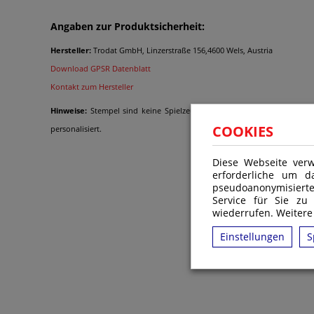
Angaben zur Produktsicherheit:
Hersteller:
Trodat GmbH, Linzerstraße 156,4600 Wels, Austria
Download GPSR Datenblatt
Kontakt zum Hersteller
Hinweise:
Stempel sind keine Spielzeuge im Sinne der Verordnung (EG
COOKIES
personalisiert.
Diese Webseite verw
erforderliche um d
pseudoanonymisiert
Ähnliche Produkte
Service für Sie zu
wiederrufen. Weitere
Einstellungen
S