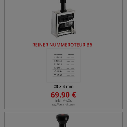
REINER NUMMEROTEUR B6
23
x
4
mm
69.90 €
inkl. MwSt.
zzgl. Versandkosten