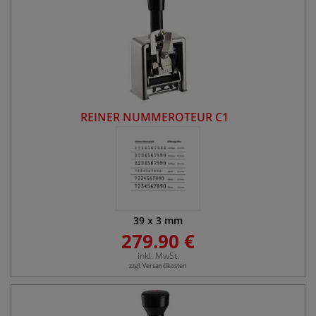
REINER NUMMEROTEUR C1
39
x
3
mm
279.90 €
inkl. MwSt.
zzgl. Versandkosten