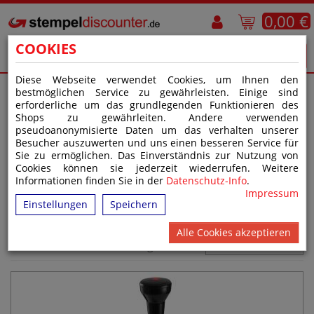
0,00 €
COOKIES
Diese Webseite verwendet Cookies, um Ihnen den
bestmöglichen Service zu gewährleisten. Einige sind
erforderliche um das grundlegenden Funktionieren des
STARTSEITE
>
STEMPELHERSTELLER
>
REINER
Shops zu gewährleiten. Andere verwenden
pseudoanonymisierte Daten um das verhalten unserer
Besucher auszuwerten und uns einen besseren Service für
Sie zu ermöglichen. Das Einverständnis zur Nutzung von
>
REINER NUMEROTEURE
Cookies können sie jederzeit wiederrufen. Weitere
Informationen finden Sie in der
Datenschutz-Info
.
Impressum
REINER NUMEROTEURE
Einstellungen
Speichern
Alle Cookies akzeptieren
Anzeigen nach:
WICHTIGKEIT
AUFST.