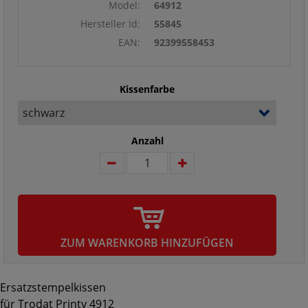
Model:
64912
Hersteller Id:
55845
EAN:
92399558453
Kissenfarbe
Anzahl
ZUM WARENKORB HINZUFÜGEN
Ersatzstempelkissen
für Trodat Printy 4912