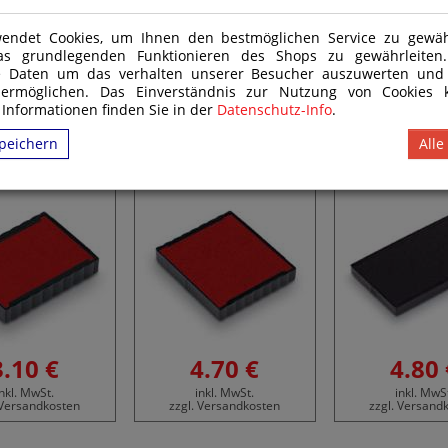
endet Cookies, um Ihnen den bestmöglichen Service zu gewähr
as grundlegenden Funktionieren des Shops zu gewährleite
e Daten um das verhalten unserer Besucher auszuwerten und
 ermöglichen. Das Einverständnis zur Nutzung von Cookies k
 Informationen finden Sie in der
Datenschutz-Info
.
kissen Trodat
Ersatzkissen Trodat
Ersatzkissen
peichern
Alle
inty 4750L
Printy 4724
Printy 4
3.10 €
4.70 €
4.80 
inkl. MwSt.
inkl. MwSt.
inkl. MwS
 Versandkosten
zzgl. Versandkosten
zzgl. Versand