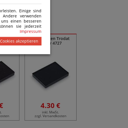
leisten. Einige sind
n. Andere verwenden
 uns einen besseren
önnen sie jederzeit
Impressum
 Trodat
Ersatzkissen Trodat
 Cookies akzeptieren
726
Printy 4727
€
4.30 €
t.
inkl. MwSt.
kosten
zzgl. Versandkosten