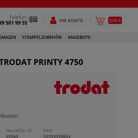
Telefon:
0,00 €
IHR KONTO
99 501 99 55
ZANGEN
STEMPELZUBEHÖR
ANGEBOTE
STEMPELFARBEN
 TRODAT PRINTY 4750
SPEZIALSTEMPELFARBEN
GEN
STEMPELZUBEHÖR
ndkosten
Hersteller Id:
EAN:
59965
92399599654