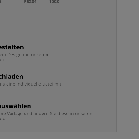
5
P5204
1003
estalten
e ein Design mit unserem
ator
chladen
ns eine individuelle Datei mit
n
 auswählen
ine Vorlage und ändern Sie diese in unserem
ator