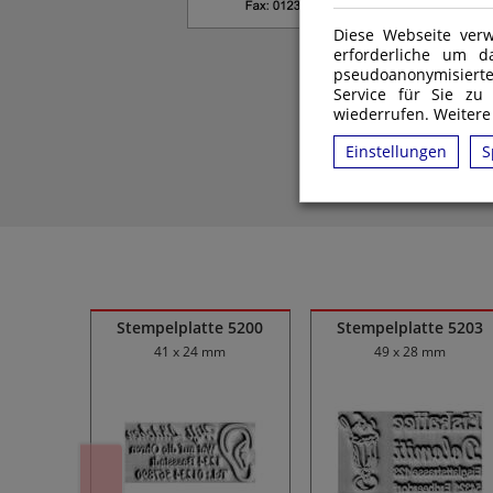
Diese Webseite verw
1
erforderliche um d
pseudoanonymisiert
Service für Sie zu
wiederrufen. Weitere
Einstellungen
S
Ähnliche Produkte
 52045
Stempelplatte 5200
Stempelplatte 5203
41 x 24 mm
49 x 28 mm