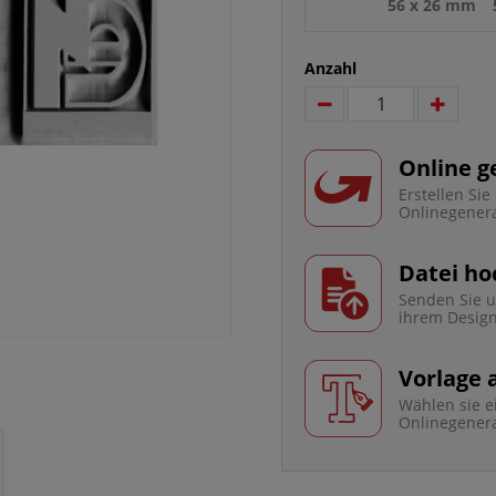
56 x 26 mm
Anzahl
Online g
Erstellen Si
Onlinegener
Datei ho
Senden Sie u
ihrem Desig
Vorlage
Wählen sie e
Onlinegener