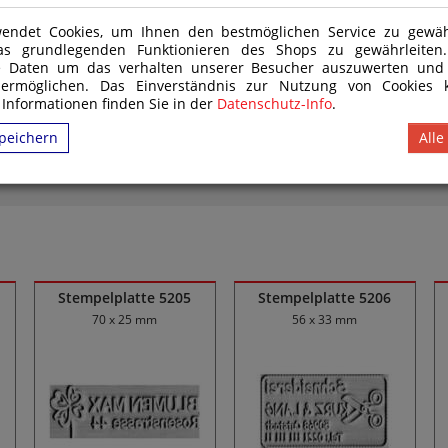
endet Cookies, um Ihnen den bestmöglichen Service zu gewähr
2
3
as grundlegenden Funktionieren des Shops zu gewährleite
e Daten um das verhalten unserer Besucher auszuwerten und
 ermöglichen. Das Einverständnis zur Nutzung von Cookies k
 Informationen finden Sie in der
Datenschutz-Info
.
peichern
Alle
6
7
Stempelplatte 5205
Stempelplatte 5206
70 x 25 mm
56 x 33 mm