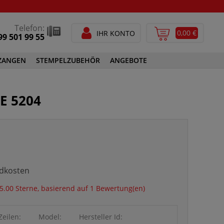
Telefon:
0,00 €
IHR KONTO
99 501 99 55
ZANGEN
STEMPELZUBEHÖR
ANGEBOTE
STEMPELFARBEN
E 5204
SPEZIALSTEMPELFARBEN
GEN
STEMPELZUBEHÖR
ndkosten
5.00 Sterne, basierend auf 1 Bewertung(en)
Zeilen:
Model:
Hersteller Id: