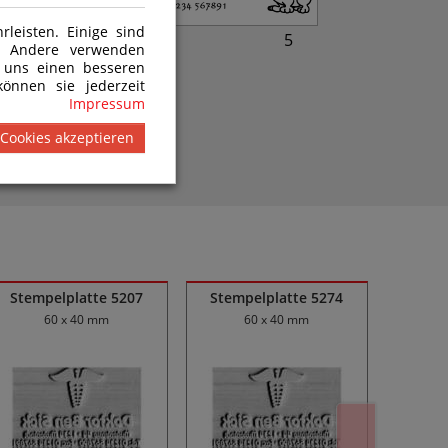
leisten. Einige sind
4
5
n. Andere verwenden
 uns einen besseren
önnen sie jederzeit
Impressum
 Cookies akzeptieren
8
Stempelplatte 5207
Stempelplatte 5274
Stemp
60 x 40 mm
60 x 40 mm