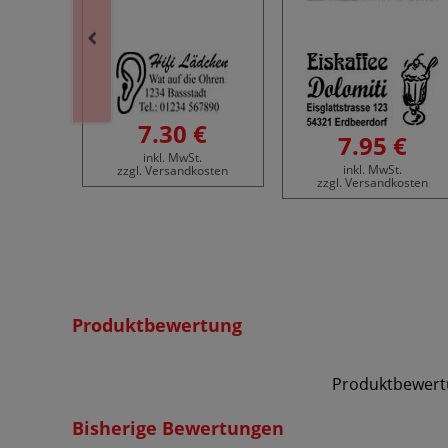
7.30 €
7.95 €
inkl. MwSt.
inkl. MwSt.
zzgl. Versandkosten
zzgl. Versandkosten
€
.
osten
Produktbewertung
Produktbewert
Bisherige Bewertungen