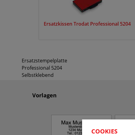
Ersatzkissen Trodat Professional 5204
Ersatzstempelplatte
Professional 5204
Selbstklebend
Vorlagen
COOKIES