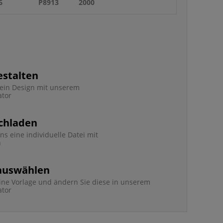
6
P8913
2000
estalten
e ein Design mit unserem
ator
chladen
ns eine individuelle Datei mit
n
 auswählen
ine Vorlage und ändern Sie diese in unserem
ator