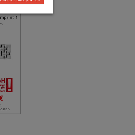
Imprint 1
mm
€
t.
kosten