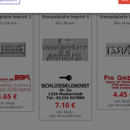
latte Imprint 2
Stempelplatte Imprint 5
Stempelplatte 
7 x 18 mm
69 x 30 mm
38 x 14 
4.45 
5.65 €
inkl. MwS
7.10 €
inkl. MwSt.
zzgl. Versand
 Versandkosten
inkl. MwSt.
zzgl. Versandkosten