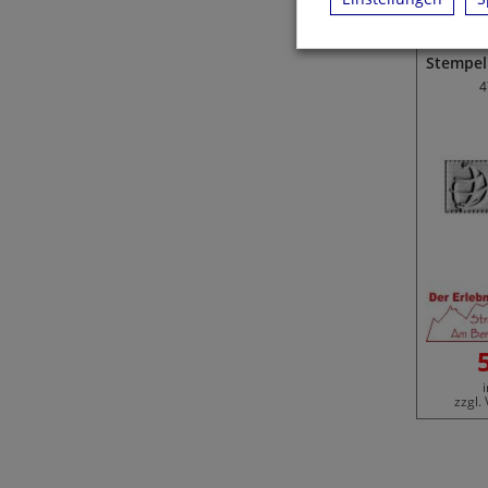
Ähnliche Produkte
Stempelp
4
zzgl.