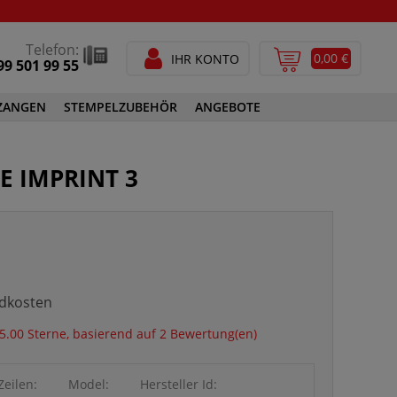
Telefon:
0,00 €
IHR KONTO
99 501 99 55
ZANGEN
STEMPELZUBEHÖR
ANGEBOTE
STEMPELFARBEN
E IMPRINT 3
SPEZIALSTEMPELFARBEN
GEN
STEMPELZUBEHÖR
ndkosten
5.00 Sterne, basierend auf 2 Bewertung(en)
Zeilen:
Model:
Hersteller Id: