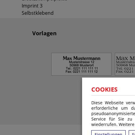
Imprint 3
Selbstklebend
Vorlagen
1
COOKIES
Diese Webseite verw
erforderliche um d
pseudoanonymisiert
Service für Sie zu
wiederrufen. Weitere
Einstellungen
S