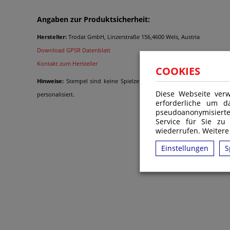
Angaben zur Produktsicherheit:
Hersteller:
Trodat GmbH, Linzerstraße 156,4600 Wels, Austria
Download GPSR Datenblatt
Kontakt zum Hersteller
COOKIES
Hinweise:
Stempel sind keine Spielzeuge im Sinne der Verordnung (EG
Diese Webseite verw
personalisiert.
erforderliche um d
pseudoanonymisiert
Service für Sie zu
wiederrufen. Weitere
Ähnliche Produkte
Einstellungen
S