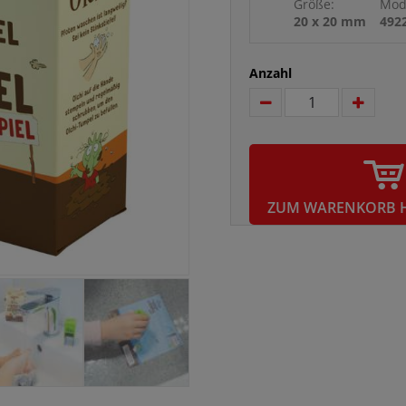
Größe:
Mod
20 x 20 mm
4922
Anzahl
ZUM WARENKORB 