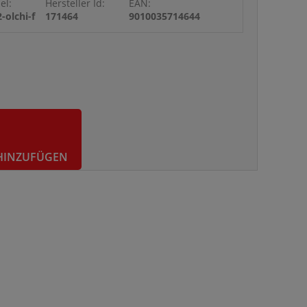
el:
Hersteller Id:
EAN:
-olchi-f
171464
9010035714644
HINZUFÜGEN