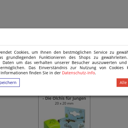
) Nr. 48/2009 und daher nicht für Kinder unter 14 Jahren geeignet. Das Produkt
endet Cookies, um Ihnen den bestmöglichen Service zu gewähr
as grundlegenden Funktionieren des Shops zu gewährleite
e Daten um das verhalten unserer Besucher auszuwerten und
 ermöglichen. Das Einverständnis zur Nutzung von Cookies k
 Informationen finden Sie in der
Datenschutz-Info
.
peichern
Alle
Schmuddelpfotenstempel
- Die Olchis für Jungen
20 x 20 mm