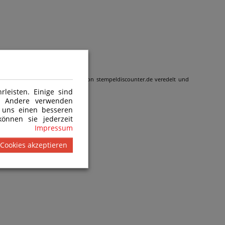
 wird gemäß den Kundenangaben von stempeldiscounter.de veredelt und
leisten. Einige sind
n. Andere verwenden
 uns einen besseren
önnen sie jederzeit
Impressum
 Cookies akzeptieren