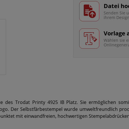
Datei ho
Senden Sie u
ihrem Desig
Vorlage
Wählen sie e
Onlinegener
e des Trodat Printy 4925 IB Platz. Sie ermöglichen som
ogo. Der Selbstfärbestempel wurde umweltfreundlich produz
d punktet mit einwandfreien, hochwertigen Stempelabdrück