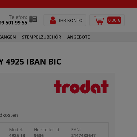
Telefon:
0,00 €
IHR KONTO
99 501 99 55
ZANGEN
STEMPELZUBEHÖR
ANGEBOTE
STEMPELFARBEN
 4925 IBAN BIC
SPEZIALSTEMPELFARBEN
GEN
STEMPELZUBEHÖR
ndkosten
Model:
Hersteller Id:
EAN:
4925_IB
9636
2147483647