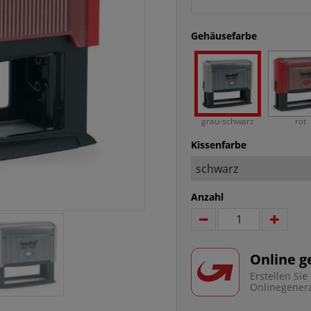
Gehäusefarbe
grau-schwarz
rot
Kissenfarbe
Anzahl
Online g
Erstellen Si
Onlinegener