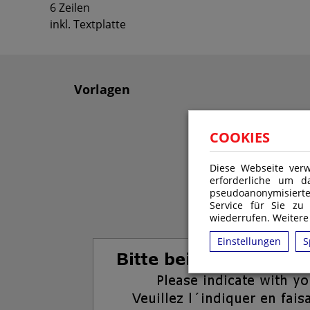
6 Zeilen
inkl. Textplatte
Vorlagen
COOKIES
Diese Webseite verw
erforderliche um d
pseudoanonymisiert
Service für Sie zu
wiederrufen. Weitere
Einstellungen
S