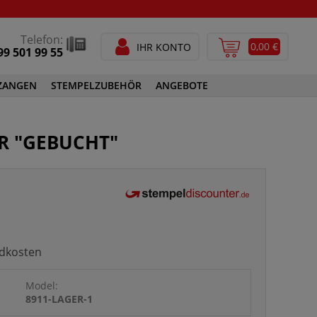
Telefon:
0,00 €
IHR KONTO
99 501 99 55
ZANGEN
STEMPELZUBEHÖR
ANGEBOTE
STEMPELFARBEN
ER "GEBUCHT"
SPEZIALSTEMPELFARBEN
GEN
STEMPELZUBEHÖR
ndkosten
Model:
8911-LAGER-1