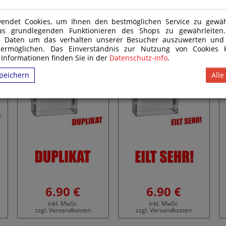
Office Printer
Office Printer "EILT SEHR
endet Cookies, um Ihnen den bestmöglichen Service zu gewähr
T"
"DUPLIKAT"
!"
as grundlegenden Funktionieren des Shops zu gewährleite
e Daten um das verhalten unserer Besucher auszuwerten und
 ermöglichen. Das Einverständnis zur Nutzung von Cookies k
 Informationen finden Sie in der
Datenschutz-Info
.
peichern
Alle
6.90 €
6.90 €
inkl. MwSt.
inkl. MwSt.
zzgl. Versandkosten
zzgl. Versandkosten