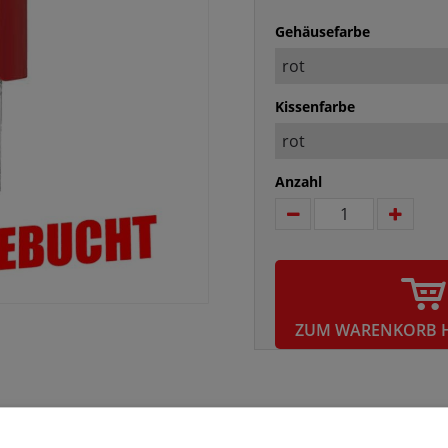
Gehäusefarbe
Kissenfarbe
Anzahl
ZUM WARENKORB 